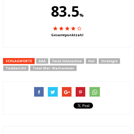
83.5
%
Gesamtpunktzahl
SCHLAGWORTE
AAA
Feral Interactive
Hot
Strategie
Testbericht
Total War: Warhammer