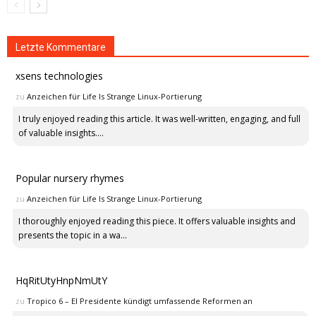
Letzte Kommentare
xsens technologies
zu
Anzeichen für Life Is Strange Linux-Portierung
I truly enjoyed reading this article. It was well-written, engaging, and full
of valuable insights....
Popular nursery rhymes
zu
Anzeichen für Life Is Strange Linux-Portierung
I thoroughly enjoyed reading this piece. It offers valuable insights and
presents the topic in a wa...
HqRitUtyHnpNmUtY
zu
Tropico 6 – El Presidente kündigt umfassende Reformen an