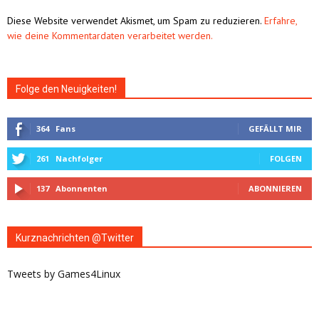
Alternative:
Diese Website verwendet Akismet, um Spam zu reduzieren.
Erfahre,
wie deine Kommentardaten verarbeitet werden.
Folge den Neuigkeiten!
364
Fans
GEFÄLLT MIR
261
Nachfolger
FOLGEN
137
Abonnenten
ABONNIEREN
Kurznachrichten @Twitter
Tweets by Games4Linux