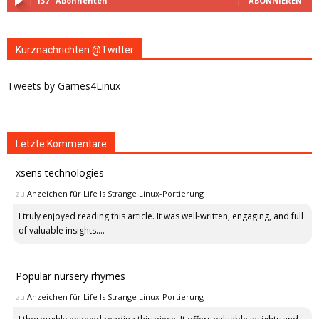
137
Abonnenten
ABONNIEREN
Kurznachrichten @Twitter
Tweets by Games4Linux
Letzte Kommentare
xsens technologies
zu
Anzeichen für Life Is Strange Linux-Portierung
I truly enjoyed reading this article. It was well-written, engaging, and full
of valuable insights....
Popular nursery rhymes
zu
Anzeichen für Life Is Strange Linux-Portierung