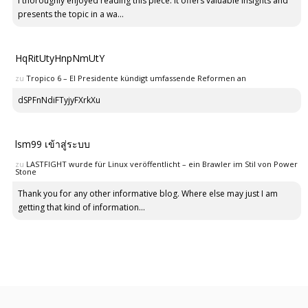
I thoroughly enjoyed reading this piece. It offers valuable insights and
presents the topic in a wa...
HqRitUtyHnpNmUtY
zu
Tropico 6 – El Presidente kündigt umfassende Reformen an
dSPFnNdiFTyjyFXrkXu
lsm99 เข้าสู่ระบบ
zu
LASTFIGHT wurde für Linux veröffentlicht – ein Brawler im Stil von Power
Stone
Thank you for any other informative blog. Where else may just I am
getting that kind of information...