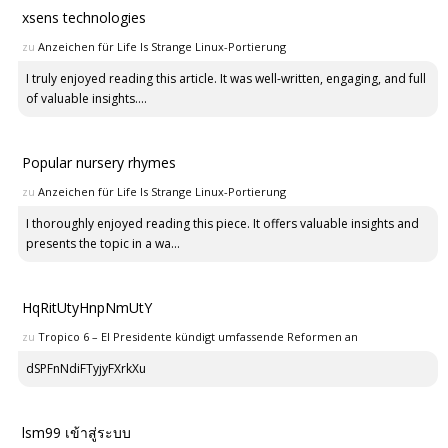
xsens technologies
zu
Anzeichen für Life Is Strange Linux-Portierung
I truly enjoyed reading this article. It was well-written, engaging, and full
of valuable insights....
Popular nursery rhymes
zu
Anzeichen für Life Is Strange Linux-Portierung
I thoroughly enjoyed reading this piece. It offers valuable insights and
presents the topic in a wa...
HqRitUtyHnpNmUtY
zu
Tropico 6 – El Presidente kündigt umfassende Reformen an
dSPFnNdiFTyjyFXrkXu
lsm99 เข้าสู่ระบบ