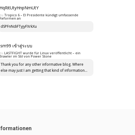
HqRitUtyHnpNmUtY
zu
Tropico 6 – El Presidente kündigt umfassende
Reformen an
dSPFnNdiFTyjyFXrkXu
lsm99 เข้าสู่ระบบ
zu
LASTFIGHT wurde für Linux veröffentlicht – ein
Brawler im Stil von Power Stone
Thank you for any other informative blog. Where
else may just I am getting that kind of information...
nformationen