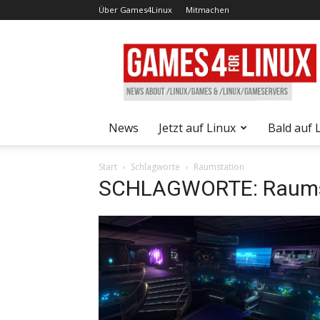
Über Games4Linux
Mitmachen
Games4Linux
News
Jetzt auf Linux
Bald auf 
Start
Schlagworte
Raumstation
SCHLAGWORTE: Raums