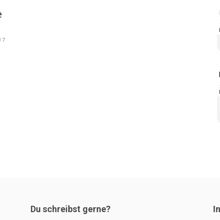
e
7
Du schreibst gerne?
I