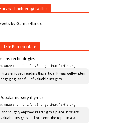
Kurznachrichten @Twitter
weets by Games4Linux
Letzte Kommentare
xsens technologies
zu
Anzeichen für Life Is Strange Linux-Portierung
I truly enjoyed reading this article. It was well-written,
engaging, and full of valuable insights....
Popular nursery rhymes
zu
Anzeichen für Life Is Strange Linux-Portierung
I thoroughly enjoyed reading this piece. It offers
valuable insights and presents the topic in a wa...