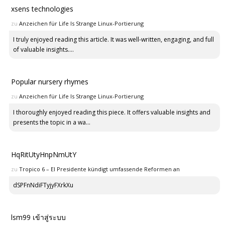
xsens technologies
zu
Anzeichen für Life Is Strange Linux-Portierung
I truly enjoyed reading this article. It was well-written, engaging, and full
of valuable insights....
Popular nursery rhymes
zu
Anzeichen für Life Is Strange Linux-Portierung
I thoroughly enjoyed reading this piece. It offers valuable insights and
presents the topic in a wa...
HqRitUtyHnpNmUtY
zu
Tropico 6 – El Presidente kündigt umfassende Reformen an
dSPFnNdiFTyjyFXrkXu
lsm99 เข้าสู่ระบบ