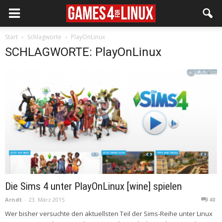
Start
Schlagworte
PlayOnLinux
SCHLAGWORTE: PlayOnLinux
Die Sims 4 unter PlayOnLinux [wine] spielen
Arndt
-
23. März 2015
40
Wer bisher versuchte den aktuellsten Teil der Sims-Reihe unter Linux