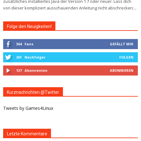
zusätzliches installiertes Java der Version 1.7 oder neuer. Lass dich
von dieser kompliziert ausschauenden Anleitung nicht abschrecken;...
Folge den Neuigkeiten!
364
Fans
GEFÄLLT MIR
261
Nachfolger
FOLGEN
137
Abonnenten
ABONNIEREN
Kurznachrichten @Twitter
Tweets by Games4Linux
Letzte Kommentare