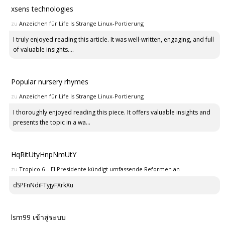
xsens technologies
zu
Anzeichen für Life Is Strange Linux-Portierung
I truly enjoyed reading this article. It was well-written, engaging, and full
of valuable insights....
Popular nursery rhymes
zu
Anzeichen für Life Is Strange Linux-Portierung
I thoroughly enjoyed reading this piece. It offers valuable insights and
presents the topic in a wa...
HqRitUtyHnpNmUtY
zu
Tropico 6 – El Presidente kündigt umfassende Reformen an
dSPFnNdiFTyjyFXrkXu
lsm99 เข้าสู่ระบบ