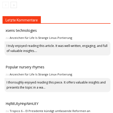
Letzte Kommentare
xsens technologies
zu
Anzeichen für Life Is Strange Linux-Portierung
I truly enjoyed reading this article. It was well-written, engaging, and full
of valuable insights....
Popular nursery rhymes
zu
Anzeichen für Life Is Strange Linux-Portierung
I thoroughly enjoyed reading this piece. It offers valuable insights and
presents the topic in a wa...
HqRitUtyHnpNmUtY
zu
Tropico 6 – El Presidente kündigt umfassende Reformen an