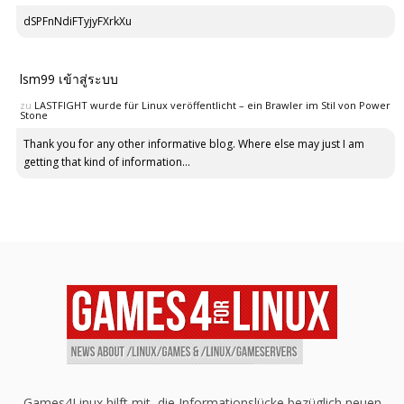
dSPFnNdiFTyjyFXrkXu
lsm99 เข้าสู่ระบบ
zu
LASTFIGHT wurde für Linux veröffentlicht – ein Brawler im Stil von Power
Stone
Thank you for any other informative blog. Where else may just I am
getting that kind of information...
Games4Linux hilft mit, die Informationslücke bezüglich neuen