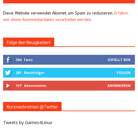
Alternative:
Diese Website verwendet Akismet, um Spam zu reduzieren.
Erfahre,
wie deine Kommentardaten verarbeitet werden.
Folge den Neuigkeiten!
364
Fans
GEFÄLLT MIR
261
Nachfolger
FOLGEN
137
Abonnenten
ABONNIEREN
Kurznachrichten @Twitter
Tweets by Games4Linux