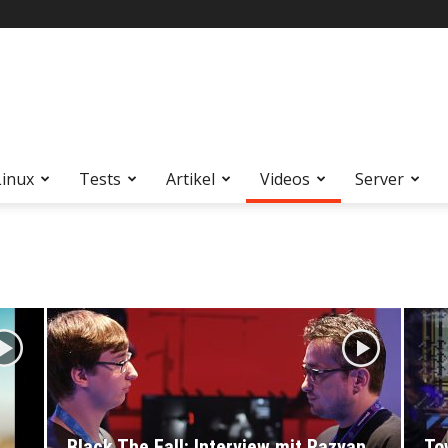
Linux
Tests
Artikel
Videos
Server
Black The Fall: Interview mit Razvan
To