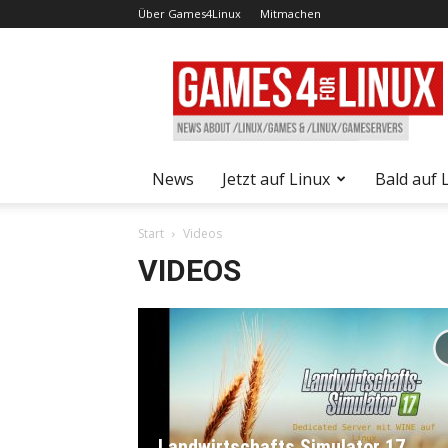
Über Games4Linux
Mitmachen
Games4Linux
News
Jetzt auf Linux
Bald auf 
Start
Videos
VIDEOS
Landwirtschafts Simulator 17