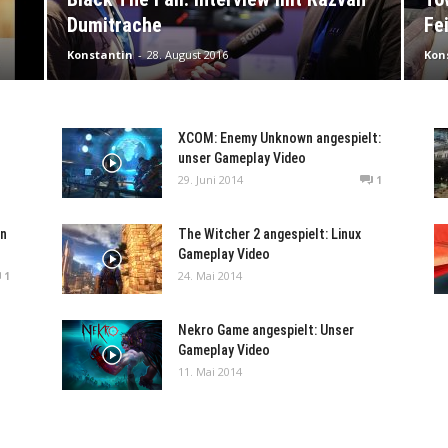
Dumitrache
Fe
Konstantin
-
28. August 2016
Kon
XCOM: Enemy Unknown angespielt:
unser Gameplay Video
29. Juni 2014
1
en
The Witcher 2 angespielt: Linux
Gameplay Video
24. Mai 2014
1
Nekro Game angespielt: Unser
Gameplay Video
11. Mai 2014