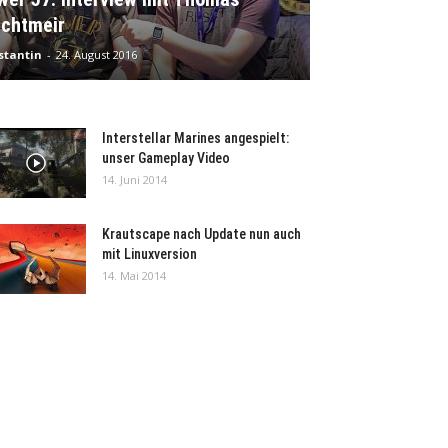
ichtmeir
stantin
-
24. August 2016
Interstellar Marines angespielt:
unser Gameplay Video
14. Juni 2014
Krautscape nach Update nun auch
mit Linuxversion
14. Mai 2014