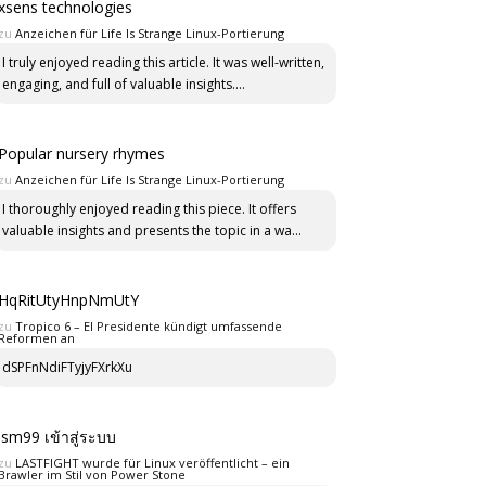
xsens technologies
zu
Anzeichen für Life Is Strange Linux-Portierung
I truly enjoyed reading this article. It was well-written,
engaging, and full of valuable insights....
Popular nursery rhymes
zu
Anzeichen für Life Is Strange Linux-Portierung
I thoroughly enjoyed reading this piece. It offers
valuable insights and presents the topic in a wa...
HqRitUtyHnpNmUtY
zu
Tropico 6 – El Presidente kündigt umfassende
Reformen an
dSPFnNdiFTyjyFXrkXu
lsm99 เข้าสู่ระบบ
zu
LASTFIGHT wurde für Linux veröffentlicht – ein
Brawler im Stil von Power Stone