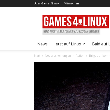
Über Games4Linux
Mitmachen
Games4Linux
News
Jetzt auf Linux
Bald auf 
Start
Neuerscheinungen
Action
Brigador komm