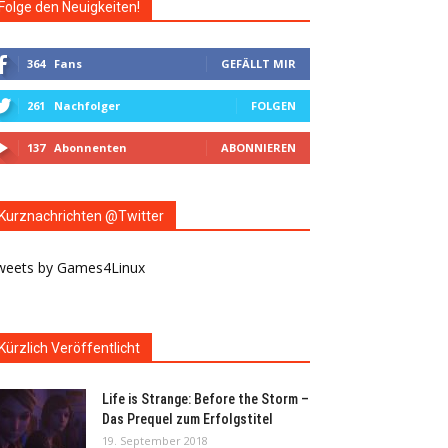
Folge den Neuigkeiten!
364
Fans
GEFÄLLT MIR
261
Nachfolger
FOLGEN
137
Abonnenten
ABONNIEREN
Kurznachrichten @Twitter
weets by Games4Linux
Kürzlich Veröffentlicht
Life is Strange: Before the Storm –
Das Prequel zum Erfolgstitel
19. September 2018