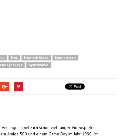
ks
Hot
Humble Store
Isometrisch
ellar Jockeys
Synthwave
-Anhänger, spiele ich schon viel länger Videospiele.
inem Amiga 500 und einem Game Boy im Jahr 1990. Ich