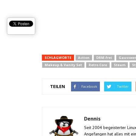
SCHLAGWORTE
Action
DRM-frei
Gausswer
Makeup & Vanity Set
Retro Core
Steam
St
TEILEN
Facebook
Twitter
Dennis
Seit 2004 begeisterter Linux
Angefangen hat alles mit e