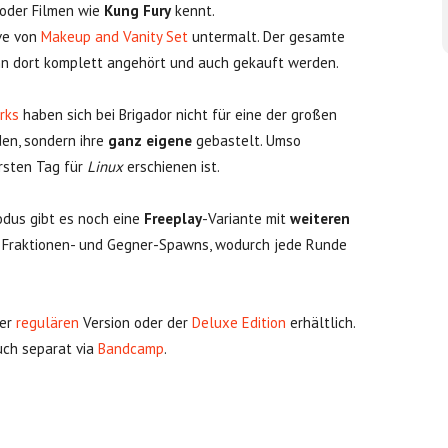
oder Filmen wie
Kung Fury
kennt.
ve von
Makeup and Vanity Set
untermalt. Der gesamte
n dort komplett angehört und auch gekauft werden.
rks
haben sich bei Brigador nicht für eine der großen
en, sondern ihre
ganz eigene
gebastelt. Umso
rsten Tag für
Linux
erschienen ist.
dus gibt es noch eine
Freeplay
-Variante mit
weiteren
te Fraktionen- und Gegner-Spawns, wodurch jede Runde
der
regulären
Version oder der
Deluxe Edition
erhältlich.
auch separat via
Bandcamp
.