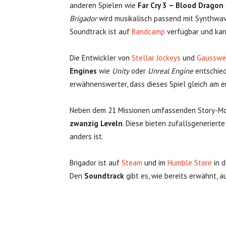
anderen Spielen wie
Far Cry 3 – Blood Dragon
Brigador
wird musikalisch passend mit Synthwa
Soundtrack ist auf
Bandcamp
verfügbar und kan
Die Entwickler von
Stellar Jockeys
und
Gausswe
Engines
wie
Unity
oder
Unreal Engine
entschied
erwähnenswerter, dass dieses Spiel gleich am e
Neben dem 21 Missionen umfassenden Story-Mo
zwanzig Leveln
. Diese bieten zufallsgenerier
anders ist.
Brigador ist auf
Steam
und im
Humble Store
in 
Den
Soundtrack
gibt es, wie bereits erwähnt, 