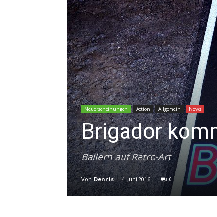
Neuerscheinungen
Action
Allgemein
News
Brigador kom
Ballern auf Retro-Art
Von
Dennis
-
4. Juni 2016
0