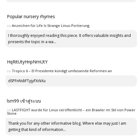
Popular nursery rhymes
zu
Anzeichen für Life Is Strange Linux-Portierung
I thoroughly enjoyed reading this piece. It offers valuable insights and
presents the topic in a wa...
HqRitUtyHnpNmUtY
zu
Tropico 6 – El Presidente kündigt umfassende Reformen an
dSPFnNdiFTyjyFXrkXu
lsm99 เข้าสู่ระบบ
zu
LASTFIGHT wurde für Linux veröffentlicht – ein Brawler im Stil von Power
Stone
Thank you for any other informative blog. Where else may just I am
getting that kind of information...