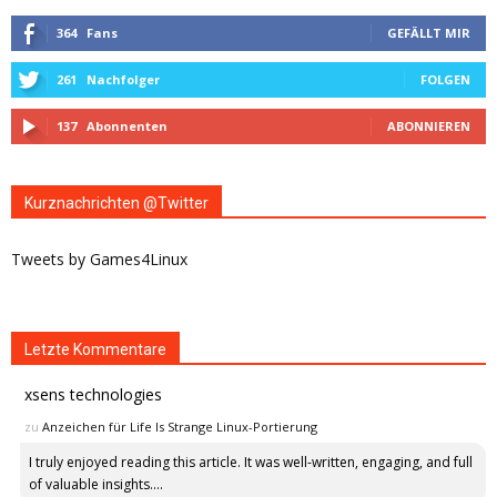
364
Fans
GEFÄLLT MIR
261
Nachfolger
FOLGEN
137
Abonnenten
ABONNIEREN
Kurznachrichten @Twitter
Tweets by Games4Linux
Letzte Kommentare
xsens technologies
zu
Anzeichen für Life Is Strange Linux-Portierung
I truly enjoyed reading this article. It was well-written, engaging, and full
of valuable insights....