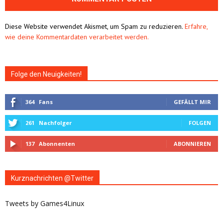
Alternative:
Diese Website verwendet Akismet, um Spam zu reduzieren.
Erfahre,
wie deine Kommentardaten verarbeitet werden.
Folge den Neuigkeiten!
364
Fans
GEFÄLLT MIR
261
Nachfolger
FOLGEN
137
Abonnenten
ABONNIEREN
Kurznachrichten @Twitter
Tweets by Games4Linux