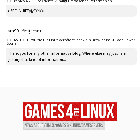
zu
Tropico 6 – El Presidente kündigt umfassende Reformen an
dSPFnNdiFTyjyFXrkXu
lsm99 เข้าสู่ระบบ
zu
LASTFIGHT wurde für Linux veröffentlicht – ein Brawler im Stil von Power
Stone
Thank you for any other informative blog. Where else may just I am
getting that kind of information...