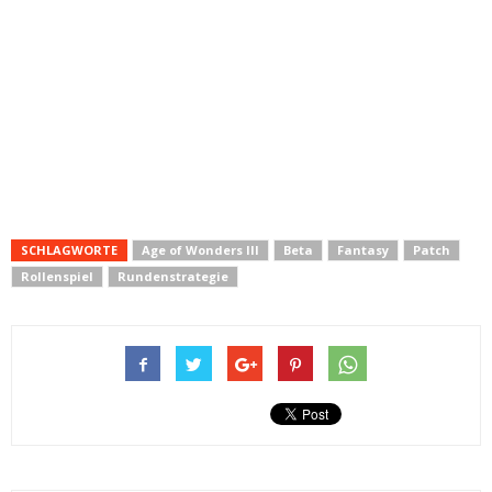
SCHLAGWORTE
Age of Wonders III
Beta
Fantasy
Patch
Rollenspiel
Rundenstrategie