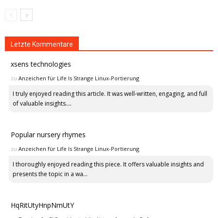
Letzte Kommentare
xsens technologies
zu
Anzeichen für Life Is Strange Linux-Portierung
I truly enjoyed reading this article. It was well-written, engaging, and full
of valuable insights....
Popular nursery rhymes
zu
Anzeichen für Life Is Strange Linux-Portierung
I thoroughly enjoyed reading this piece. It offers valuable insights and
presents the topic in a wa...
HqRitUtyHnpNmUtY