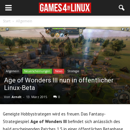
Start
Allgemein
Allgemein
Neuerscheinungen
News
Strategie
Age of Wonders III nun in öffentlicher
Linux-Beta
Von
Arndt
-
13. März 2015
0
Geneigte Hobbystrategen wird es freuen. Das Fantasy-
Strategiespiel
Age of Wonders III
befindet sich anlässlich des
bald erscheinenden Patches 1.5 in einer öffentlichen Betaphase.