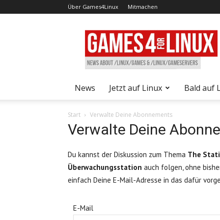
Über Games4Linux
Mitmachen
Games4Linux
News
Jetzt auf Linux
Bald auf 
Start
Verwalte Deine Abonnements
Verwalte Deine Abonn
Du kannst der Diskussion zum Thema
The Stati
Überwachungsstation
auch folgen, ohne bishe
einfach Deine E-Mail-Adresse in das dafür vorg
E-Mail