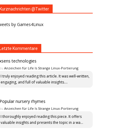
Kurznachrichten @Twitter
weets by Games4Linux
Letzte Kommentare
xsens technologies
zu
Anzeichen für Life Is Strange Linux-Portierung
I truly enjoyed reading this article. It was well-written,
engaging, and full of valuable insights....
Popular nursery rhymes
zu
Anzeichen für Life Is Strange Linux-Portierung
I thoroughly enjoyed reading this piece. It offers
valuable insights and presents the topic in a wa...