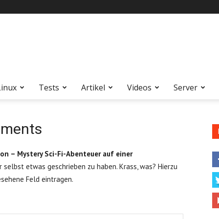
Linux
Tests
Artikel
Videos
Server
ements
on – Mystery Sci-Fi-Abenteuer auf einer
r selbst etwas geschrieben zu haben. Krass, was? Hierzu
esehene Feld eintragen.