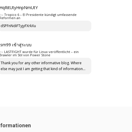
HqRitUtyHnpNmUtY
zu
Tropico 6 – El Presidente kündigt umfassende
Reformen an
dSPFnNdiFTyjyFXrkXu
lsm99 เข้าสู่ระบบ
zu
LASTFIGHT wurde für Linux veröffentlicht – ein
Brawler im Stil von Power Stone
Thank you for any other informative blog. Where
else may just I am getting that kind of information...
nformationen